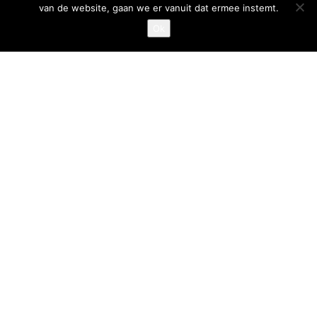
van de website, gaan we er vanuit dat ermee instemt.
Privacystatement
Ok
Cookiestatement
Belangrijke links
Goed Gefrituurd
Met Goud Bekroond
ProFri
Nederlands Frituurcentrum
Smulgids.nl
Nederlands Frituurcentrum
Blaarthemseweg 72
5502 JW Veldhoven
T
:
040-7200900 (optie 2)