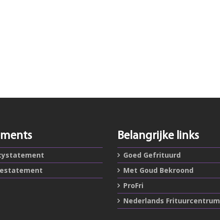
ements
Belangrijke links
cystatement
Goed Gefrituurd
iestatement
Met Goud Bekroond
ProFri
Nederlands Frituurcentrum