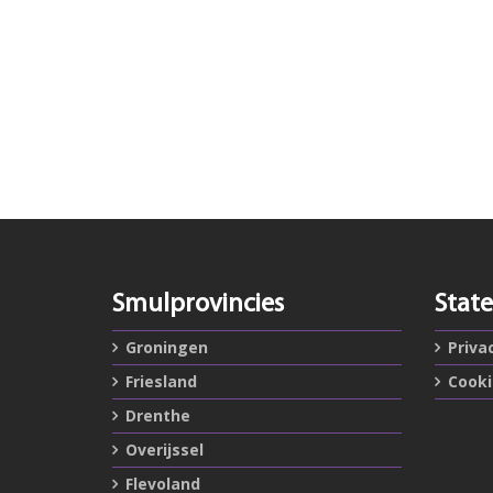
Smulprovincies
Stat
Groningen
Priva
Friesland
Cook
Drenthe
Overijssel
Flevoland