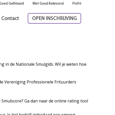
Goed Gefrituurd
Met Goud Bekroond
ProFri
Contact
OPEN INSCHRIJVING
g in de Nationale Smulgids. Wil je weten hoe
de Vereniging Professionele Frituurders
e Smulscore? Ga dan naar de online rating tool
ur. Is het bedrijf inderdaad een omweg