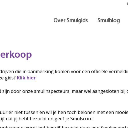
Over Smulgids
Smulblog
berkoop
rijven die in aanmerking komen voor een officiële vermeldin
ze gids?
Klik hier
.
d zijn door onze smulinspecteurs, maar wel aangesloten bij 
ituur er niet tussen en wil je hen toch belonen met een mooi
ijf dat jij hebt bezocht en geef je Smulscore.
 ontvangen wordt het bedrijf bezocht door een Smulinspecte