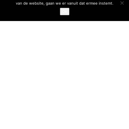
van de website, gaan we er vanuit dat ermee instemt.
Privacystatement
Ok
Cookiestatement
Belangrijke links
Goed Gefrituurd
Met Goud Bekroond
ProFri
Nederlands Frituurcentrum
Smulgids.nl
Nederlands Frituurcentrum
Blaarthemseweg 72
5502 JW Veldhoven
T
:
040-7200900 (optie 2)