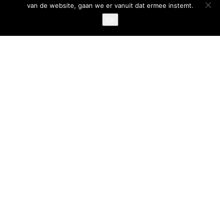
van de website, gaan we er vanuit dat ermee instemt.
Goed Gefrituurd
Ok
Met Goud Bekroond
ProFri
Nederlands Frituurcentrum
Smulgids.nl
Nederlands Frituurcentrum
Blaarthemseweg 72
5502 JW Veldhoven
T
:
040-7200900 (optie 2)
@
:
info@frituurcentrum.nl
Volg ons
Word ook smulfan en volg ons op