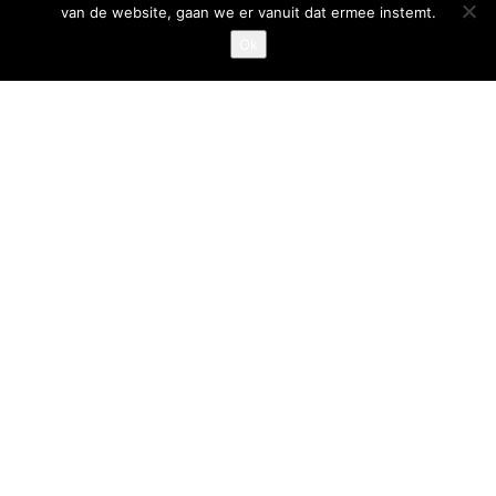
van de website, gaan we er vanuit dat ermee instemt.
Privacystatement
Ok
Cookiestatement
Belangrijke links
Goed Gefrituurd
Met Goud Bekroond
ProFri
Nederlands Frituurcentrum
Smulgids.nl
Nederlands Frituurcentrum
Blaarthemseweg 72
5502 JW Veldhoven
T
:
040-7200900 (optie 2)